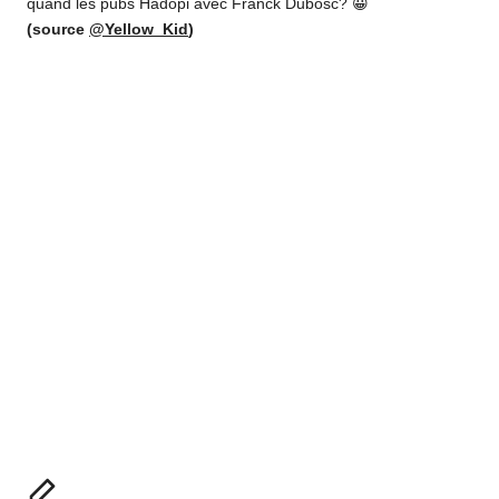
quand les pubs Hadopi avec Franck Dubosc? 😀
(source
@Yellow_Kid
)