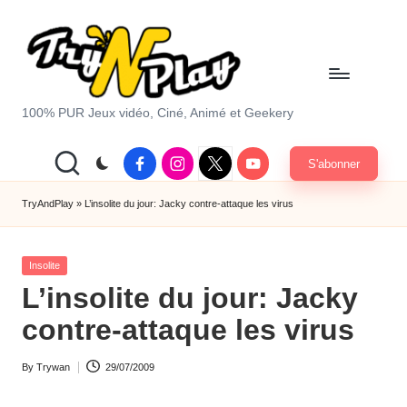
Skip
to
content
T
100% PUR Jeux vidéo, Ciné, Animé et Geekery
r
Facebook
Instagram
X
Youtube
S'abonner
y
|
Twitter
A
TryAndPlay
»
L’insolite du jour: Jacky contre-attaque les virus
n
Posted
d
Insolite
in
L’insolite du jour: Jacky
P
contre-attaque les virus
la
y.
By
Trywan
29/07/2009
Posted
c
by