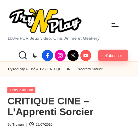
Skip
to
content
T
100% PUR Jeux vidéo, Ciné, Animé et Geekery
r
Facebook
Instagram
X
Youtube
S'abonner
y
|
Twitter
A
TryAndPlay
»
Ciné & TV
»
CRITIQUE CINE – L’Apprenti Sorcier
n
Posted
d
Critique de Film
in
CRITIQUE CINE –
P
L’Apprenti Sorcier
la
y.
By
Trywan
28/07/2010
Posted
c
by