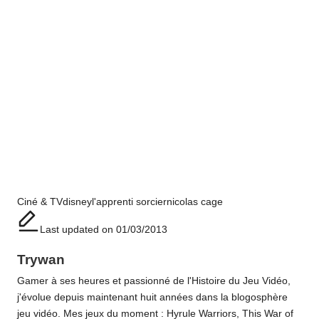
Tags:
Ciné & TV
disney
l'apprenti sorcier
nicolas cage
Last updated on 01/03/2013
Trywan
Gamer à ses heures et passionné de l'Histoire du Jeu Vidéo,
j'évolue depuis maintenant huit années dans la blogosphère
jeu vidéo. Mes jeux du moment : Hyrule Warriors, This War of