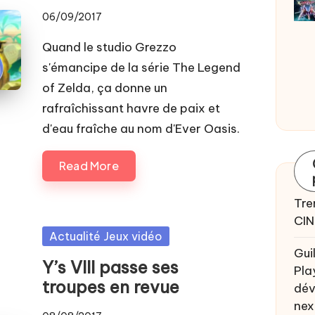
06/09/2017
Quand le studio Grezzo
s'émancipe de la série The Legend
of Zelda, ça donne un
rafraîchissant havre de paix et
d'eau fraîche au nom d'Ever Oasis.
Read More
Tre
CIN
Posted
Actualité Jeux vidéo
Gui
in
Y’s VIII passe ses
Pla
troupes en revue
dév
nex