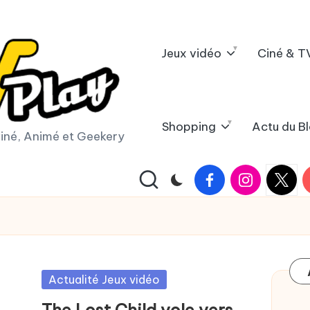
Jeux vidéo
Ciné & T
Shopping
Actu du B
iné, Animé et Geekery
Facebook
Instagram
X
Y
|
Twitter
Posted
Actualité Jeux vidéo
in
The Lost Child vole vers