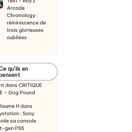
Test - Ray'z
Arcade
Chronology :
réminiscence de
trois glorieuses
oubliées
Ce qu’ils en
pensent
nt
dans
CRITIQUE
E – Dog Pound
llaume H
dans
ystation : Sony
oile sa console
t-gen PS5