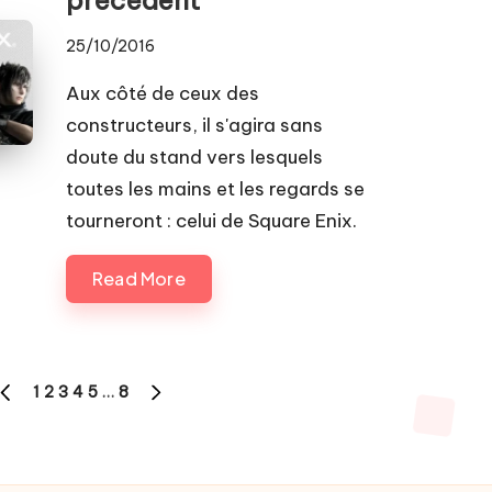
25/10/2016
Aux côté de ceux des
constructeurs, il s'agira sans
doute du stand vers lesquels
toutes les mains et les regards se
tourneront : celui de Square Enix.
Read More
1
2
3
4
5
…
8
PREVIOUS
NEXT
PAGE
PAGE
ns