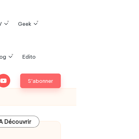
V
Geek
log
Edito
outube
S'abonner
A Découvrir