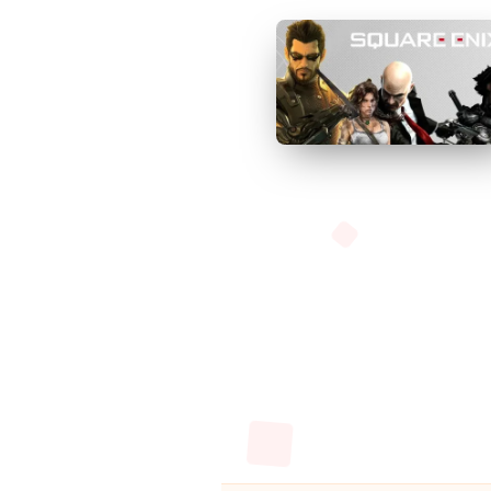
Pagination
des
publicatio