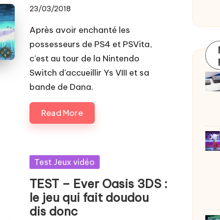
23/03/2018
Après avoir enchanté les
possesseurs de PS4 et PSVita,
c'est au tour de la Nintendo
Switch d'accueillir Ys VIII et sa
bande de Dana.
Read More
Posted
Test Jeux vidéo
in
TEST – Ever Oasis 3DS :
le jeu qui fait doudou
dis donc