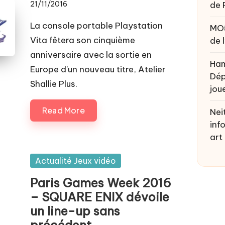
21/11/2016
de 
La console portable Playstation
MO
Vita fêtera son cinquième
de 
anniversaire avec la sortie en
Ham
Europe d'un nouveau titre, Atelier
Dép
Shallie Plus.
joue
Read More
Nei
inf
art
Posted
Actualité Jeux vidéo
in
Paris Games Week 2016
– SQUARE ENIX dévoile
un line-up sans
précédent