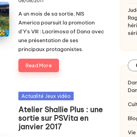
08/08/2017
Jud
A un mois de sa sortie, NIS
Rag
America poursuit la promotion
héri
d'Y's VIII : Lacrimosa of Dana avec
sér
une présentation de ses
principaux protagonistes.
Read More
Da
Da
Posted
Actualité Jeux vidéo
Cul
in
Atelier Shallie Plus : une
sortie sur PSVita en
Blo
janvier 2017
Vie