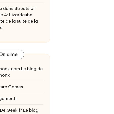
e
dans
Streets of
e 4: Lizardcube
te de la suite de la
ie
On aime
monx.com
Le blog de
monx
ture Games
gamer.fr
 De Geek.fr
Le blog