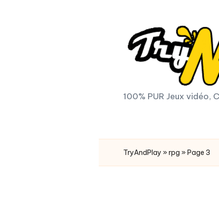
Skip
to
content
T
100% PUR Jeux vidéo, C
r
y
TryAndPlay
»
rpg
»
Page 3
A
n
d