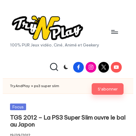
Skip
to
content
T
100% PUR Jeux vidéo, Ciné, Animé et Geekery
r
y
Facebook
Instagram
X
Youtube
|
A
Twitter
n
TryAndPlay
»
ps3 super slim
S'abonner
d
P
Posted
Focus
in
TGS 2012 – La PS3 Super Slim ouvre le bal
la
au Japon
y.
19/09/2012