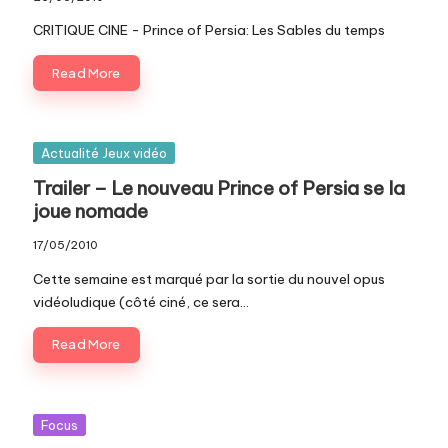
c
CRITIQUE CINE - Prince of Persia: Les Sables du temps
o
Read More
m
Posted
Actualité Jeux vidéo
in
Trailer – Le nouveau Prince of Persia se la
joue nomade
17/05/2010
Cette semaine est marqué par la sortie du nouvel opus
vidéoludique (côté ciné, ce sera…
Read More
Posted
Focus
in