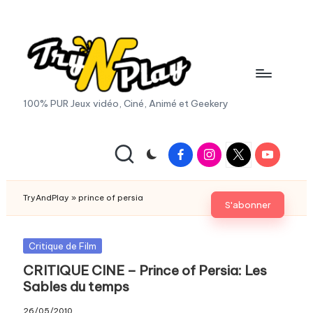
Skip
to
content
T
100% PUR Jeux vidéo, Ciné, Animé et Geekery
r
y
Facebook
Instagram
X
Youtube
|
A
Twitter
n
TryAndPlay
»
prince of persia
S'abonner
d
P
Posted
Critique de Film
in
CRITIQUE CINE – Prince of Persia: Les
la
Sables du temps
y.
26/05/2010