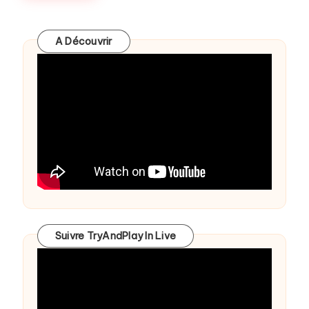
A Découvrir
Suivre TryAndPlay In Live