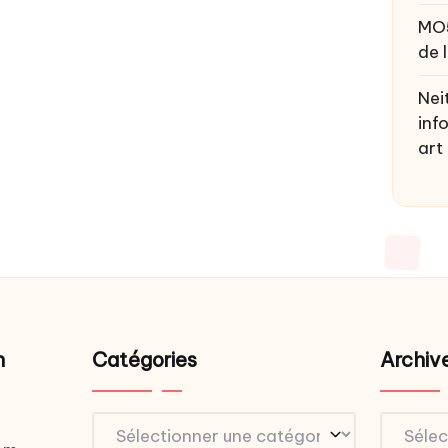
MO
de 
Nei
inf
art
n
Catégories
Archiv
Catégories
Archive