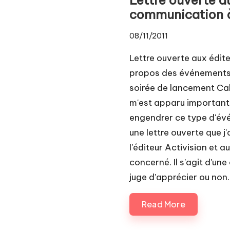
Pl
communication 
a
08/11/2011
y.
Lettre ouverte aux édi
c
propos des événements 
soirée de lancement Call
o
m'est apparu important 
m
engendrer ce type d'évén
une lettre ouverte que j
l'éditeur Activision et 
concerné. Il s'agit d'une
juge d'apprécier ou non.
Read More