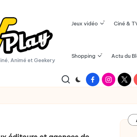
Jeux vidéo
Ciné & T
Shopping
Actu du B
iné, Animé et Geekery
Facebook
Instagram
X
Y
|
Twitter
ux éditeurs et agences de