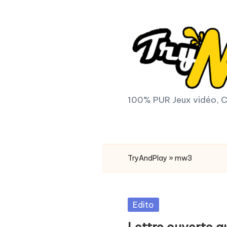
Skip
to
content
T
100% PUR Jeux vidéo, C
r
y
TryAndPlay
»
mw3
A
n
Posted
Edito
d
in
Lettre ouverte a