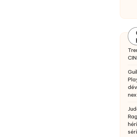
Tre
CIN
Gui
Pla
dév
nex
Jud
Rag
héri
sér