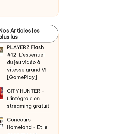
Nos Articles les
plus lus
PLAYERZ Flash
#12: L'essentiel
du jeu vidéo à
vitesse grand V!
[GamePlay]
CITY HUNTER -
L'intégrale en
streaming gratuit
Concours
Homeland - Et le