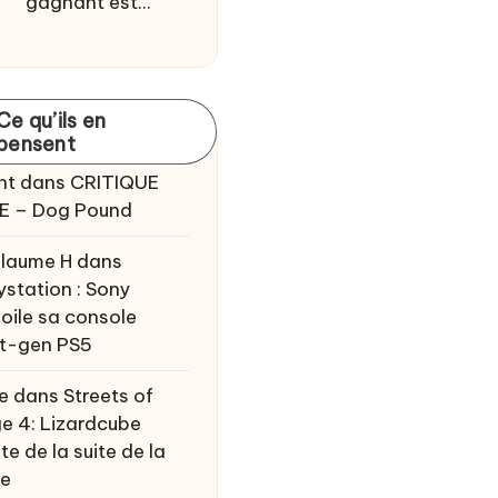
gagnant est...
Ce qu’ils en
pensent
nt
dans
CRITIQUE
E – Dog Pound
llaume H
dans
ystation : Sony
oile sa console
t-gen PS5
e
dans
Streets of
e 4: Lizardcube
te de la suite de la
ie