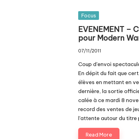
Posted
Focus
in
EVENEMENT – Cou
pour Modern War
07/11/2011
Coup d'envoi spectacu
En dépit du fait que cer
élèves en mettant en ve
dernière, la sortie offi
calée à ce mardi 8 nov
record des ventes de je
l'attente autour du titre
Read More