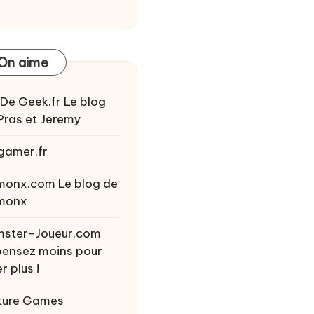
On aime
 De Geek.fr
Le blog
Pras et Jeremy
gamer.fr
monx.com
Le blog de
monx
ster-Joueur.com
ensez moins pour
r plus !
ture Games