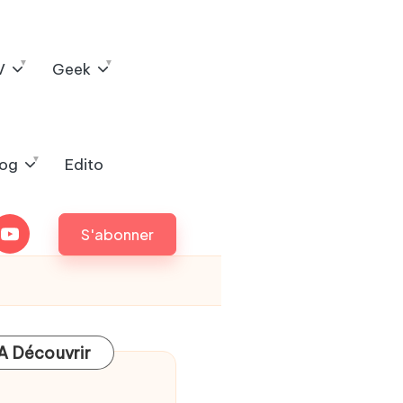
V
Geek
log
Edito
outube
S'abonner
A Découvrir