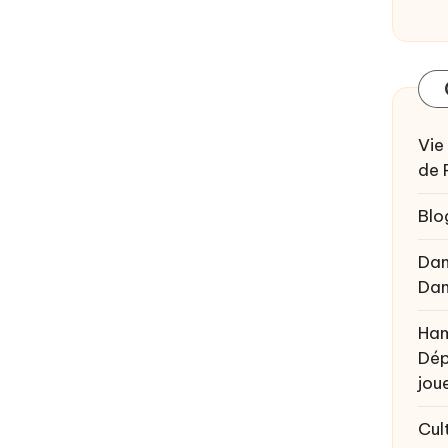
Vie
de 
Blo
Da
Da
Ham
Dép
joue
Cul