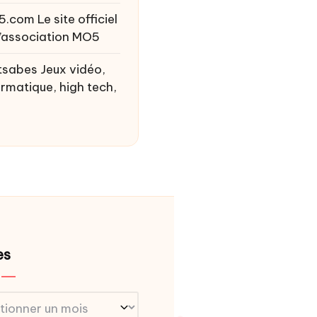
5.com
Le site officiel
l’association MO5
tsabes
Jeux vidéo,
ormatique, high tech,
es
s