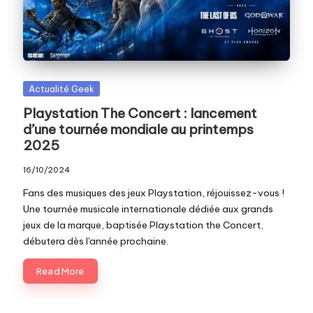
c
o
m
Posted
Actualité Geek
in
Playstation The Concert : lancement
d’une tournée mondiale au printemps
2025
16/10/2024
Fans des musiques des jeux Playstation, réjouissez-vous !
Une tournée musicale internationale dédiée aux grands
jeux de la marque, baptisée Playstation the Concert,
débutera dès l'année prochaine.
Read More