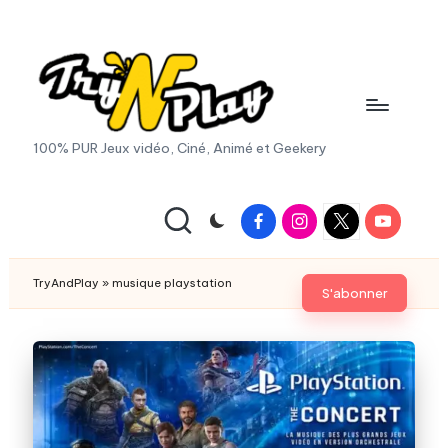
Skip
to
content
T
100% PUR Jeux vidéo, Ciné, Animé et Geekery
r
y
Facebook
Instagram
X
Youtube
|
A
Twitter
n
TryAndPlay
»
musique playstation
S'abonner
d
P
la
y.