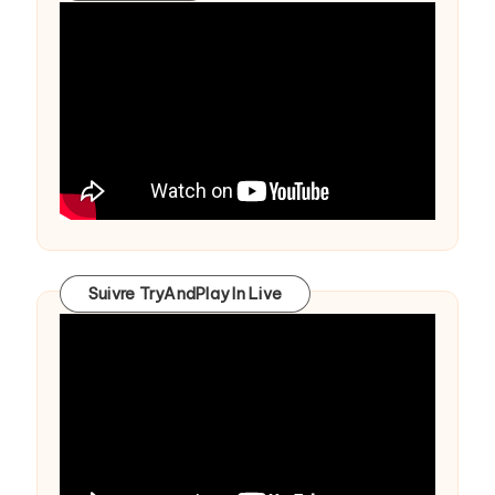
Suivre TryAndPlay In Live