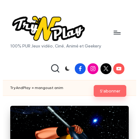
Skip
to
content
T
100% PUR Jeux vidéo, Ciné, Animé et Geekery
r
y
Facebook
Instagram
X
Youtube
|
A
Twitter
n
TryAndPlay
»
mangoust anim
S'abonner
d
P
la
y.