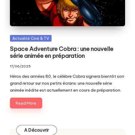
c
o
m
Posted
Actualité Ciné & TV
in
Space Adventure Cobra : une nouvelle
série animée en préparation
17/06/2025
Héros des années 80, le célèbre Cobra signera bientôt son
grand retour sur nos petits écrans: une nouvelle série
animée inédite est actuellement en cours de préparation.
Read More
A Découvrir