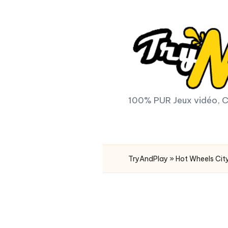
Skip
to
content
T
100% PUR Jeux vidéo, C
r
y
TryAndPlay
»
Hot Wheels Cit
A
n
d