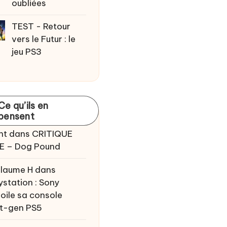
oubliées
TEST - Retour
vers le Futur : le
jeu PS3
Ce qu’ils en
pensent
nt
dans
CRITIQUE
E – Dog Pound
llaume H
dans
ystation : Sony
oile sa console
t-gen PS5