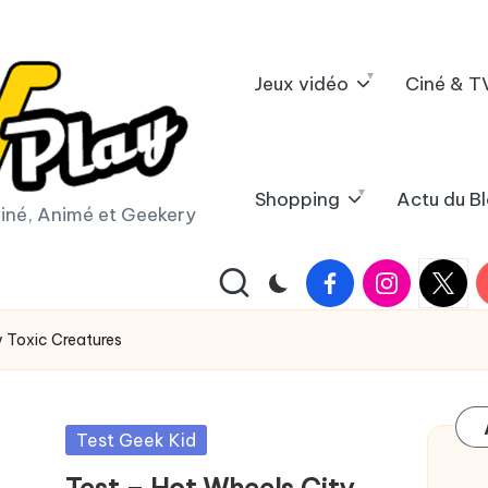
Jeux vidéo
Ciné & T
Shopping
Actu du B
iné, Animé et Geekery
Facebook
Instagram
X
Y
|
Twitter
y Toxic Creatures
Posted
Test Geek Kid
in
Test – Hot Wheels City