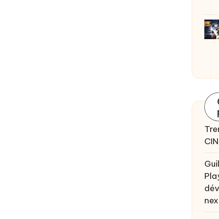
Tre
CIN
Gui
Pla
dév
nex