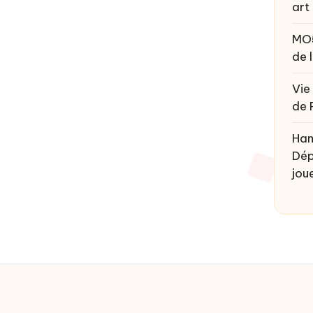
art
MO
de 
Vie
de 
Ham
Dép
joue