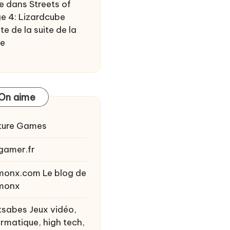
e
dans
Streets of
e 4: Lizardcube
te de la suite de la
ie
On aime
ture Games
gamer.fr
monx.com
Le blog de
monx
tsabes
Jeux vidéo,
ormatique, high tech,