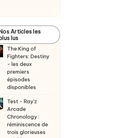
Nos Articles les
plus lus
The King of
Fighters: Destiny
- les deux
premiers
épisodes
disponibles
Test - Ray'z
Arcade
Chronology :
réminiscence de
trois glorieuses