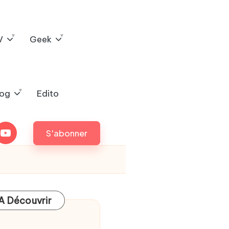
V
Geek
log
Edito
outube
S'abonner
A Découvrir