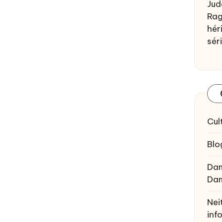
Jud
Rag
héri
sér
Cul
Blo
Da
Da
Nei
inf