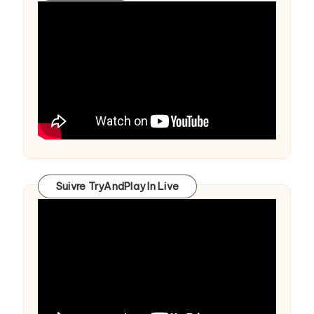
Suivre TryAndPlay In Live