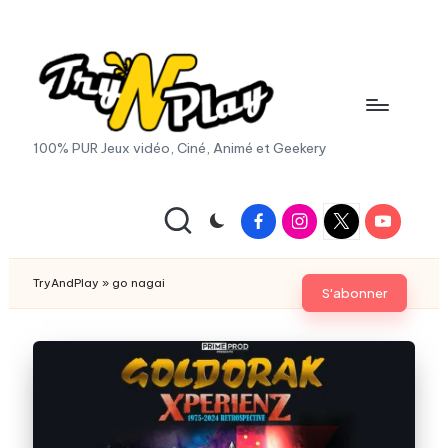
Skip
to
content
T
100% PUR Jeux vidéo, Ciné, Animé et Geekery
r
y
Facebook
Instagram
X
Youtube
|
A
Twitter
n
TryAndPlay
»
go nagai
S'abonner
d
P
la
y.