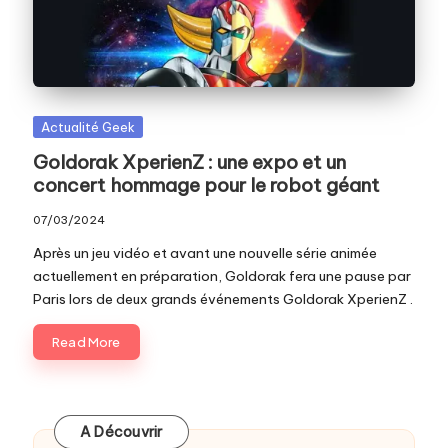
c
o
m
Posted
Actualité Geek
in
Goldorak XperienZ : une expo et un
concert hommage pour le robot géant
07/03/2024
Après un jeu vidéo et avant une nouvelle série animée
actuellement en préparation, Goldorak fera une pause par
Paris lors de deux grands événements Goldorak XperienZ .
Read More
A Découvrir