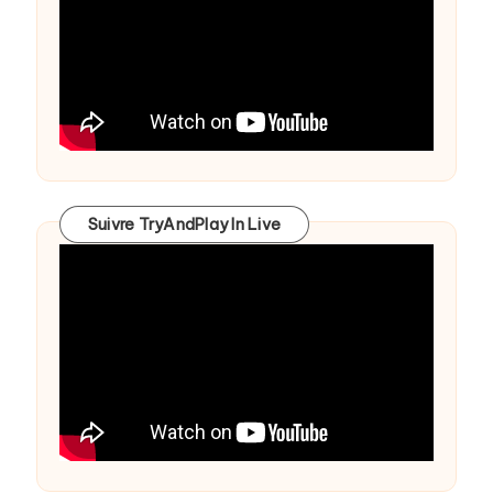
Suivre TryAndPlay In Live