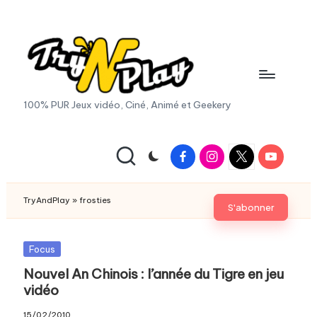
Skip
to
content
T
100% PUR Jeux vidéo, Ciné, Animé et Geekery
r
y
Facebook
Instagram
X
Youtube
|
A
Twitter
n
TryAndPlay
»
frosties
S'abonner
d
P
Posted
Focus
in
Nouvel An Chinois : l’année du Tigre en jeu
la
vidéo
y.
15/02/2010