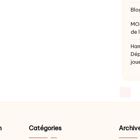
Blo
MO
de 
Ham
Dép
joue
n
Catégories
Archiv