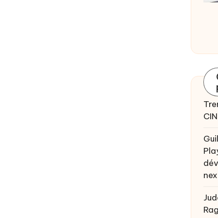
Tre
CIN
Gui
Pla
dév
nex
Jud
Rag