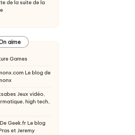
te de la suite de la
ie
On aime
ture Games
monx.com
Le blog de
monx
tsabes
Jeux vidéo,
ormatique, high tech,
 De Geek.fr
Le blog
Pras et Jeremy