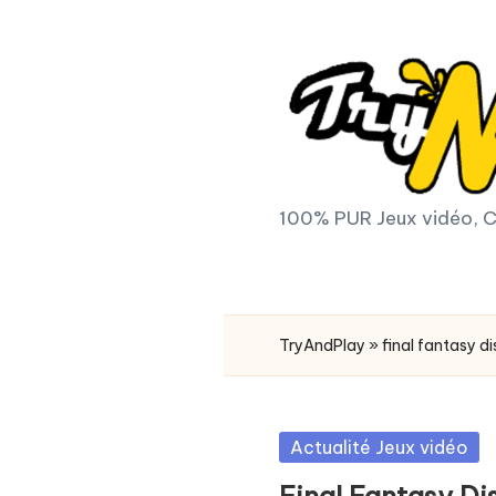
Skip
to
content
T
100% PUR Jeux vidéo, C
r
y
TryAndPlay
»
final fantasy di
A
n
Posted
Actualité Jeux vidéo
d
in
Final Fantasy Di