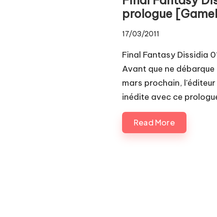
Pl
prologue [Game
a
17/03/2011
y.
Final Fantasy Dissidia
c
Avant que ne débarque c
mars prochain, l'éditeur
o
inédite avec ce prologu
m
Read More