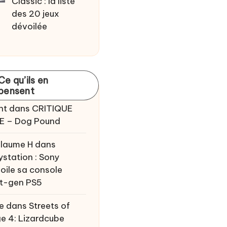
Classic : la liste
des 20 jeux
dévoilée
Ce qu’ils en
pensent
nt
dans
CRITIQUE
E – Dog Pound
llaume H
dans
ystation : Sony
oile sa console
t-gen PS5
e
dans
Streets of
e 4: Lizardcube