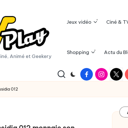
Jeux vidéo
Ciné & T
Shopping
Actu du B
iné, Animé et Geekery
Facebook
Instagram
X
Y
|
Twitter
ssidia 012
ssidia 012 monnaie son