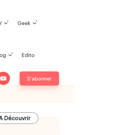
V
Geek
log
Edito
outube
S'abonner
A Découvrir