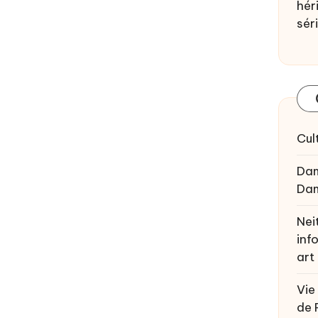
héri
sér
Cul
Da
Da
Nei
inf
art
Vie
de 