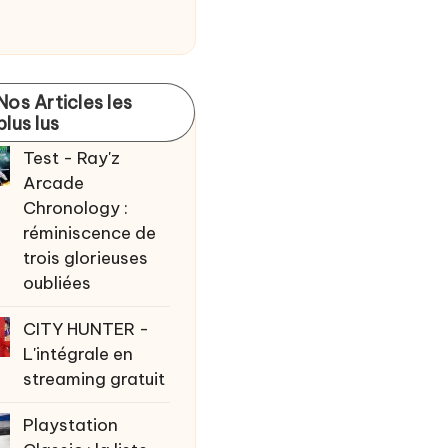
Nos Articles les
plus lus
Test - Ray'z
Arcade
Chronology :
réminiscence de
trois glorieuses
oubliées
CITY HUNTER -
L'intégrale en
streaming gratuit
Playstation