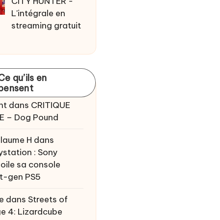
CITY HUNTER -
L'intégrale en
streaming gratuit
Ce qu’ils en
pensent
nt
dans
CRITIQUE
E – Dog Pound
llaume H
dans
ystation : Sony
oile sa console
t-gen PS5
e
dans
Streets of
e 4: Lizardcube