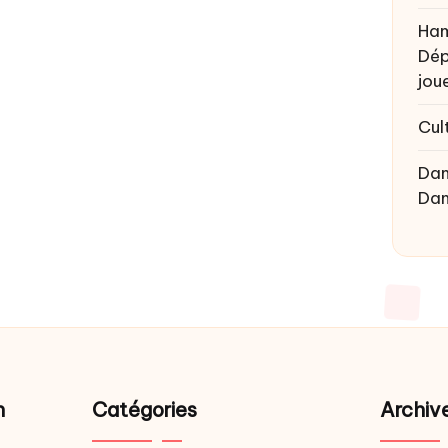
Ham
Dép
joue
Cul
Da
Da
n
Catégories
Archiv