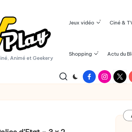
Jeux vidéo
Ciné & T
Shopping
Actu du B
iné, Animé et Geekery
Facebook
Instagram
X
Y
|
Twitter
olice d’Etat – 3 x 2