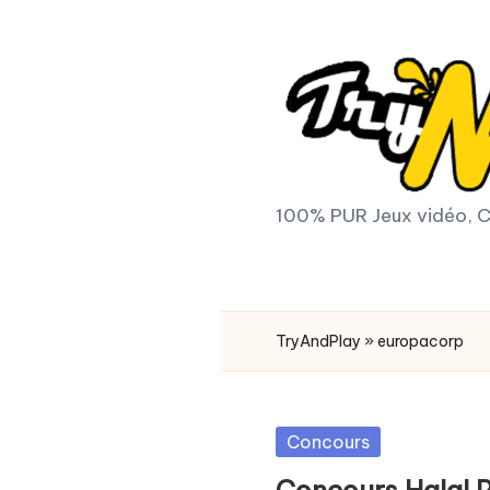
Skip
to
content
T
100% PUR Jeux vidéo, C
r
y
TryAndPlay
»
europacorp
A
n
Posted
Concours
d
in
Concours Halal P