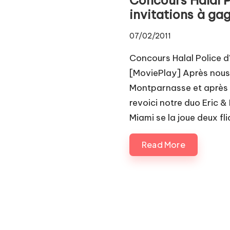
Pl
invitations à ga
a
07/02/2011
y.
Concours Halal Police d'
c
[MoviePlay] Après nous a
Montparnasse et après a
o
revoici notre duo Eric &
m
Miami se la joue deux fl
Read More