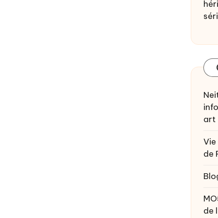
héri
sér
Nei
inf
art
Vie
de 
Blo
MO
de 