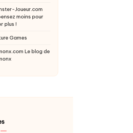
ster-Joueur.com
ensez moins pour
r plus !
ture Games
monx.com
Le blog de
monx
es