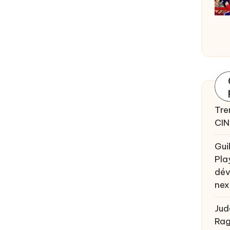
Tre
CIN
Gui
Pla
dév
nex
Jud
Rag