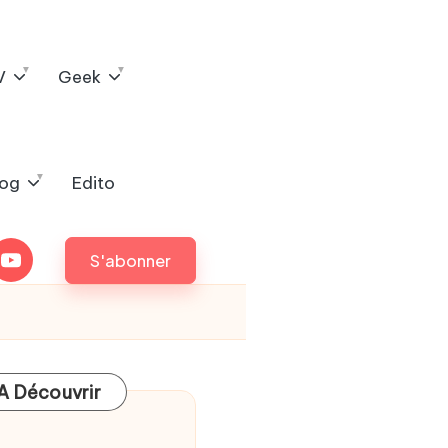
V
Geek
log
Edito
outube
S'abonner
A Découvrir