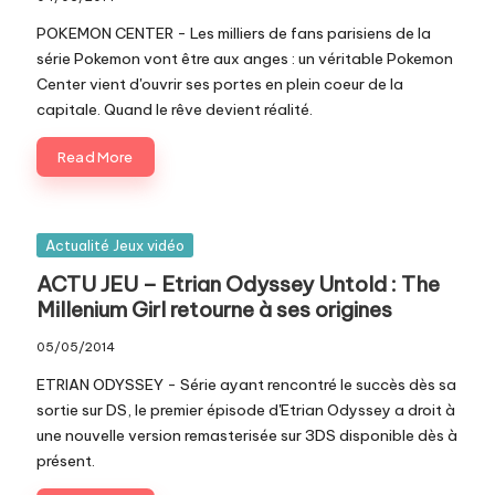
c
POKEMON CENTER - Les milliers de fans parisiens de la
o
série Pokemon vont être aux anges : un véritable Pokemon
Center vient d'ouvrir ses portes en plein coeur de la
m
capitale. Quand le rêve devient réalité.
Read More
Posted
Actualité Jeux vidéo
in
ACTU JEU – Etrian Odyssey Untold : The
Millenium Girl retourne à ses origines
05/05/2014
ETRIAN ODYSSEY - Série ayant rencontré le succès dès sa
sortie sur DS, le premier épisode d'Etrian Odyssey a droit à
une nouvelle version remasterisée sur 3DS disponible dès à
présent.