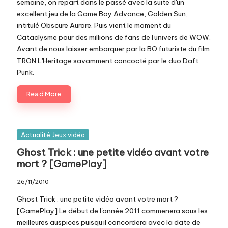
semaine, on repart dans le passé avec la suite d'un
excellent jeu de la Game Boy Advance, Golden Sun,
intitulé Obscure Aurore. Puis vient le moment du
Cataclysme pour des millions de fans de l'univers de WOW.
Avant de nous laisser embarquer par la BO futuriste du film
TRON L'Heritage savamment concocté par le duo Daft
Punk.
Read More
Posted
Actualité Jeux vidéo
in
Ghost Trick : une petite vidéo avant votre
mort ? [GamePlay]
26/11/2010
Ghost Trick : une petite vidéo avant votre mort ?
[GamePlay] Le début de l'année 2011 commenera sous les
meilleures auspices puisqu'il concordera avec la date de