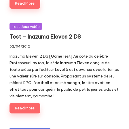
Read More
Posted
Test Jeux vidéo
in
Test – Inazuma Eleven 2 DS
02/04/2012
Inazuma Eleven 2 DS [GameTest] Au côté du célèbre
Professeur Layton, la série Inazuma Eleven conçue de
toute pièce par l'éditeur Level 5 est devenue avec le temps
une valeur sûre sur console. Proposant un système de jeu
mêlant RPG, football et animé manga, le titre avait en
effet tout pour conquérir le public de petits jeunes ados et
visiblement, ça marche !
Read More