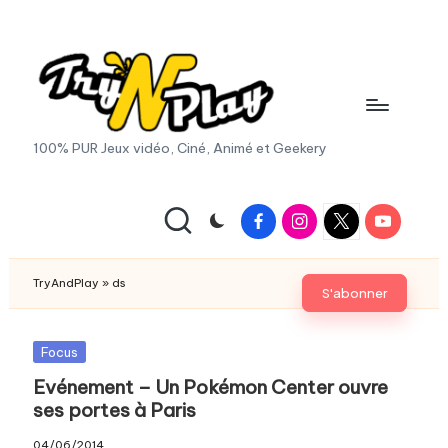
Skip
to
content
T
100% PUR Jeux vidéo, Ciné, Animé et Geekery
r
y
Facebook
Instagram
X
Youtube
|
A
Twitter
n
TryAndPlay
»
ds
S'abonner
d
P
Posted
Focus
in
Evénement – Un Pokémon Center ouvre
la
ses portes à Paris
y.
04/06/2014