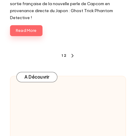
sortie française de la nouvelle perle de Capcom en
provenance directe du Japon : Ghost Trick Phantom
Detective !
Read More
Pagination
1
2
NEXT
des
PAGE
publications
A Découvrir