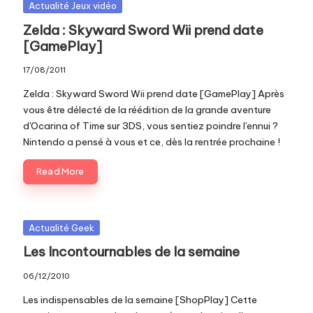
Posted
Actualité Jeux vidéo
in
Zelda : Skyward Sword Wii prend date
[GamePlay]
17/08/2011
Zelda : Skyward Sword Wii prend date [GamePlay] Après
vous être délecté de la réédition de la grande aventure
d'Ocarina of Time sur 3DS, vous sentiez poindre l'ennui ?
Nintendo a pensé à vous et ce, dès la rentrée prochaine !
Read More
Posted
Actualité Geek
in
Les Incontournables de la semaine
06/12/2010
Les indispensables de la semaine [ShopPlay] Cette