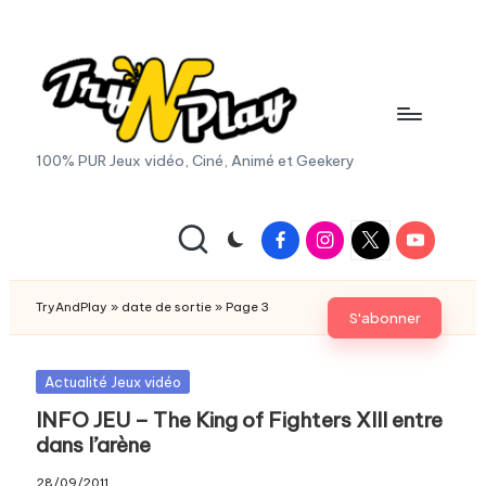
Skip
to
content
T
100% PUR Jeux vidéo, Ciné, Animé et Geekery
r
y
Facebook
Instagram
X
Youtube
|
A
Twitter
n
TryAndPlay
»
date de sortie
»
Page 3
S'abonner
d
P
Posted
Actualité Jeux vidéo
in
INFO JEU – The King of Fighters XIII entre
la
dans l’arène
y.
28/09/2011