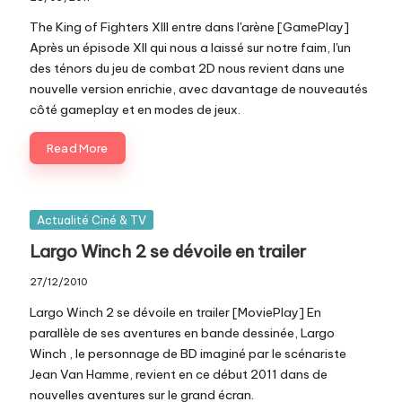
c
The King of Fighters XIII entre dans l'arène [GamePlay]
o
Après un épisode XII qui nous a laissé sur notre faim, l'un
des ténors du jeu de combat 2D nous revient dans une
m
nouvelle version enrichie, avec davantage de nouveautés
côté gameplay et en modes de jeux.
Read More
Posted
Actualité Ciné & TV
in
Largo Winch 2 se dévoile en trailer
27/12/2010
Largo Winch 2 se dévoile en trailer [MoviePlay] En
parallèle de ses aventures en bande dessinée, Largo
Winch , le personnage de BD imaginé par le scénariste
Jean Van Hamme, revient en ce début 2011 dans de
nouvelles aventures sur le grand écran.