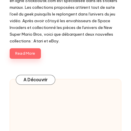
en ligne Stickboutik.com est spécialisée dans les stickers
c
muraux. Les collections proposées attirent tout de suite
o
l'oeil du geek puisqu'ils le replongent dans l'univers du jeu
vidéo. Après avoir côtoyé les envahisseurs de Space
m
Invaders et collectionné les pièces de l'univers de New
Super Mario Bros, voici que débarquent deux nouvelles
collections : Atari et eBoy.
Read More
A Découvrir