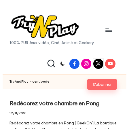
Skip
to
content
T
100% PUR Jeux vidéo, Ciné, Animé et Geekery
r
y
Facebook
Instagram
X
Youtube
|
A
Twitter
n
TryAndPlay
»
centipede
S'abonner
d
P
Redécorez votre chambre en Pong
la
12/11/2010
y.
Redécorez votre chambre en Pong [GeekOn] La boutique