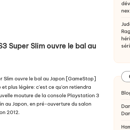
dév
nex
Jud
Rag
héri
3 Super Slim ouvre le bal au
sér
r Slim ouvre le bal au Japon [GameStop]
 et plus légère: c'est ce qu'on retiendra
Blo
uvelle mouture de la console Playstation 3
tin au Japon, en pré-ouverture du salon
Da
on 2012.
Da
Ham