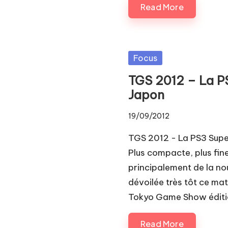
Read More
Posted
Focus
in
TGS 2012 – La PS
Japon
19/09/2012
TGS 2012 - La PS3 Supe
Plus compacte, plus fine
principalement de la no
dévoilée très tôt ce ma
Tokyo Game Show éditi
Read More