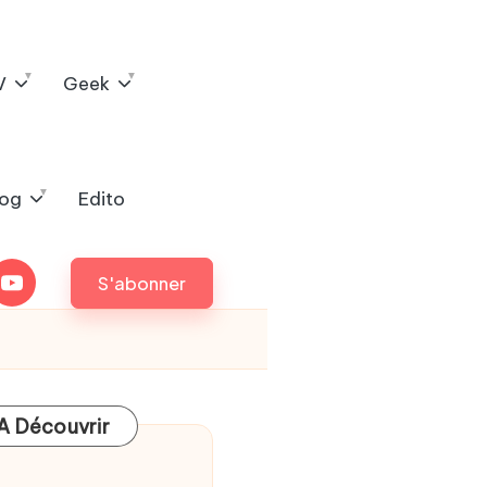
V
Geek
log
Edito
outube
S'abonner
A Découvrir