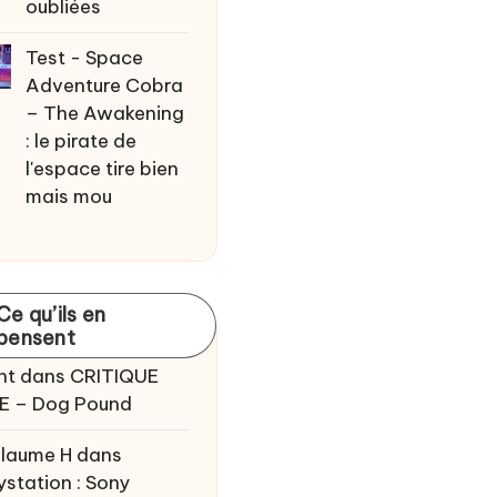
oubliées
Test - Space
Adventure Cobra
– The Awakening
: le pirate de
l'espace tire bien
mais mou
Ce qu’ils en
pensent
nt
dans
CRITIQUE
E – Dog Pound
llaume H
dans
ystation : Sony