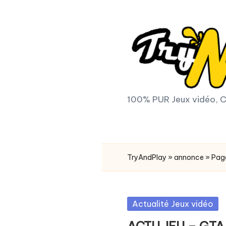
Skip
to
content
T
100% PUR Jeux vidéo, C
r
y
TryAndPlay
»
annonce
»
Pag
A
n
Posted
Actualité Jeux vidéo
d
in
ACTU JEU – GTA V