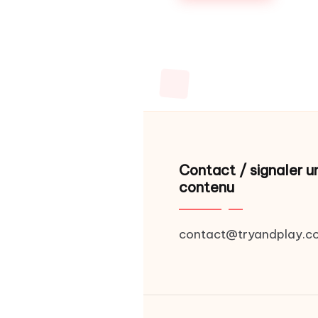
Pagination
des
publicatio
Contact / signaler u
contenu
contact@tryandplay.c