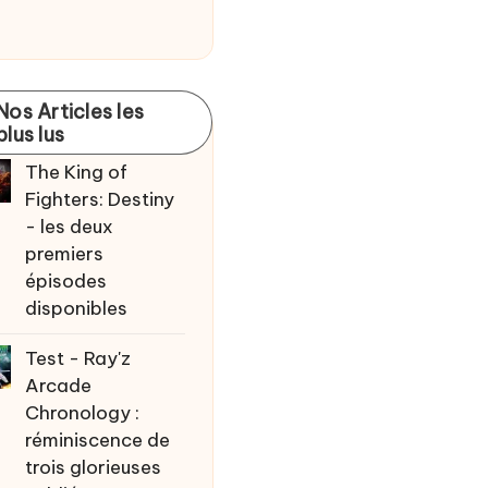
Nos Articles les
plus lus
The King of
Fighters: Destiny
- les deux
premiers
épisodes
disponibles
Test - Ray'z
Arcade
Chronology :
réminiscence de
trois glorieuses