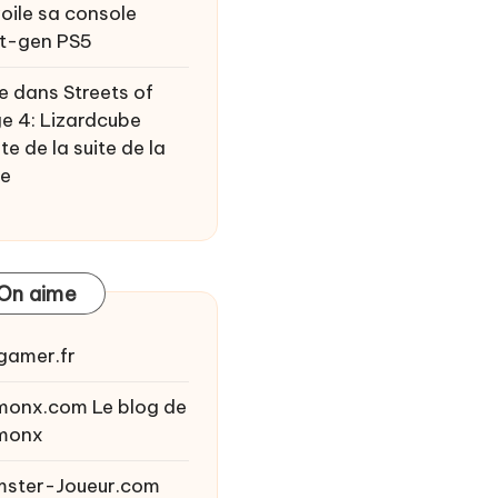
oile sa console
t-gen PS5
e
dans
Streets of
e 4: Lizardcube
te de la suite de la
ie
On aime
gamer.fr
monx.com
Le blog de
monx
ster-Joueur.com