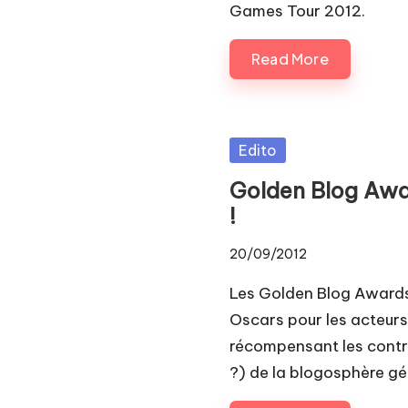
Games Tour 2012.
Read More
Posted
Edito
in
Golden Blog Awa
!
20/09/2012
Les Golden Blog Awards 
Oscars pour les acteurs
récompensant les contri
?) de la blogosphère gé