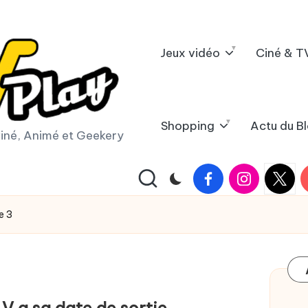
Jeux vidéo
Ciné & T
Shopping
Actu du B
iné, Animé et Geekery
Facebook
Instagram
X
Y
|
Twitter
e 3
 a sa date de sortie