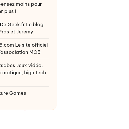
ensez moins pour
r plus !
 De Geek.fr
Le blog
Pras et Jeremy
5.com
Le site officiel
l’association MO5
tsabes
Jeux vidéo,
ormatique, high tech,
ture Games