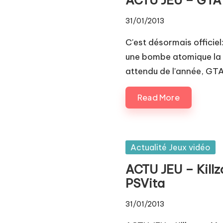
Pl
31/01/2013
a
C'est désormais offici
y.
une bombe atomique la no
c
attendu de l'année, GTA
o
Read More
m
Posted
Actualité Jeux vidéo
in
ACTU JEU – Killz
PSVita
31/01/2013