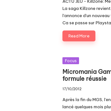
ACTU JEU - Killzone: M
La saga Killzone revient
l'annonce d'un nouveau v
Ca se passe sur Playstat
Read More
Posted
Focus
in
Micromania Game
formule réussie
17/10/2012
Après la fin du MGS, l'e
lancé quelques mois plu