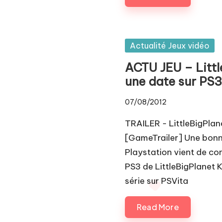
Posted
Actualité Jeux vidéo
in
ACTU JEU – Littl
une date sur PS3
07/08/2012
TRAILER - LittleBigPlan
[GameTrailer] Une bonne
Playstation vient de con
PS3 de LittleBigPlanet K
série sur PSVita
Read More