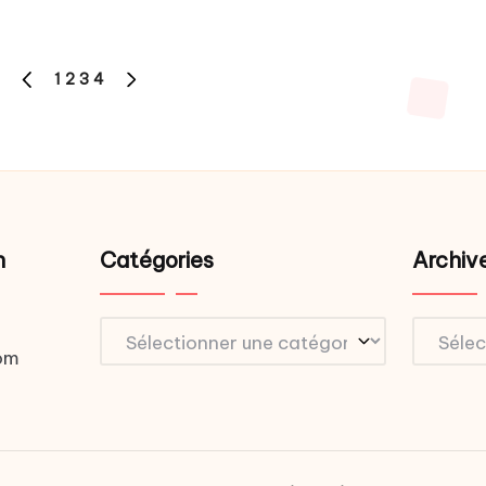
1
2
3
4
PREVIOUS
NEXT
PAGE
PAGE
ns
n
Catégories
Archiv
Catégories
Archive
om