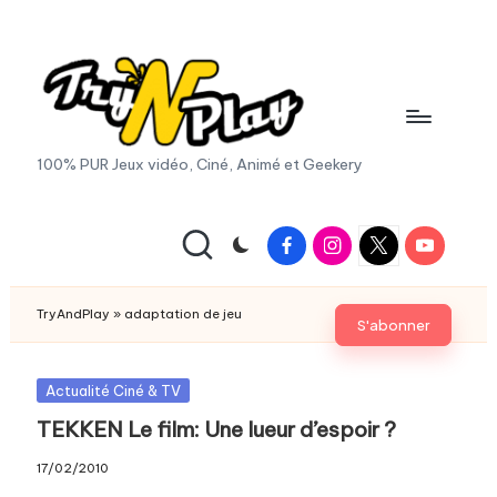
Skip
to
content
T
100% PUR Jeux vidéo, Ciné, Animé et Geekery
r
y
Facebook
Instagram
X
Youtube
|
A
Twitter
n
TryAndPlay
»
adaptation de jeu
S'abonner
d
P
Posted
Actualité Ciné & TV
in
TEKKEN Le film: Une lueur d’espoir ?
la
y.
17/02/2010