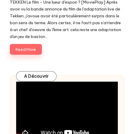
c
TEKKEN Le film - Une lueur d'espoir ? [MoviePlay] Après
avoir vu la bande annonce du film de l'adaptation live de
o
Tekken, j'avoue avoir été particulièrement surpris dans le
bon sens du terme. Alors certes, il ne fautt pas s'attendre
m
à un chef d'oeuvre du 7ème art: cela reste une adaptation
d'un jeu de baston...
Read More
A Découvrir